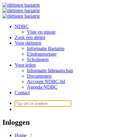
Ga
naar
de
inhoud
NDBC
Visie en missie
Zoek een diëtist
Voor diëtisten
Informatie Bariatrie
Eindrapportage
Scholingen
Voor leden
Informatie lidmaatschap
Documenten
Account NDBC-lid
Agenda NDBC
Contact
Zoek
naar:
Inloggen
Home
/